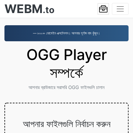
WEBM
.to
— ৮০০+ ডোমেইন এক্সটেনশন। আপনার পূর্ণাঙ্গ নাম খুঁজুন।
OGG Player
সম্পর্কে
আপনার ব্রাউজারে সরাসরি OGG ফাইলগুলি চালান
আপনার ফাইলগুলি নির্বাচন করুন