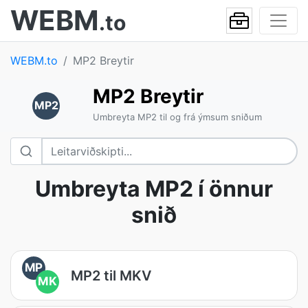
WEBM
.to
WEBM.to
MP2 Breytir
MP2 Breytir
MP2
Umbreyta MP2 til og frá ýmsum sniðum
Umbreyta MP2 í önnur
snið
MP
MP2 til MKV
MK