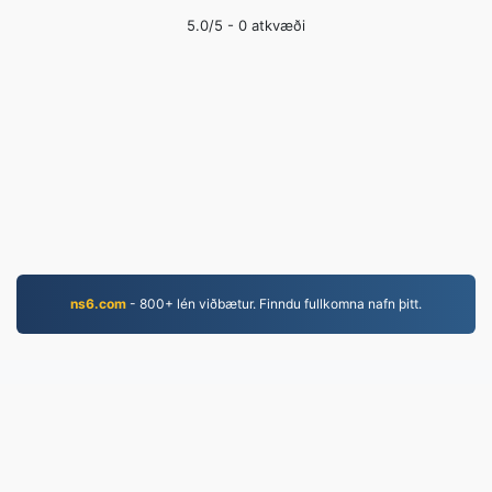
5.0
/5 -
0
atkvæði
ns6.com
- 800+ lén viðbætur. Finndu fullkomna nafn þitt.
WEBM.to
Skrár breyttar frá 2019
Persónuverndarstefna
|
Þjónustuskilmálar
|
Um okkur