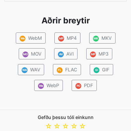
Aðrir breytir
WebM
MP4
MKV
We
MP
MK
MOV
AVI
MP3
MO
AV
MP
WAV
FLAC
GIF
WA
FL
GI
WebP
PDF
We
PD
Gefðu þessu tóli einkunn
☆
☆
☆
☆
☆