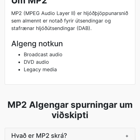
Um MP2
MP2 (MPEG Audio Layer II) er hljóðþjöppunarsnið
sem almennt er notað fyrir útsendingar og
stafrænar hljóðútsendingar (DAB).
Algeng notkun
Broadcast audio
DVD audio
Legacy media
MP2 Algengar spurningar um
viðskipti
Hvað er MP2 skrá?
+