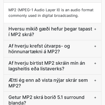
MP2 (MPEG-1 Audio Layer II) is an audio format
commonly used in digital broadcasting.
Hversu mikið gæði hefur þegar tapast
+
í MP2 skrá?
Af hverju krefst útvarps- og
+
hönnunartækni á MP2?
Af hverju birtist MP2 skráin mín án
+
lagsheitis eða listaverks?
Ætti ég enn að vista nýjar skrár sem
+
MP2?
Getur MP2 skrá borið 5.1 surround
+
blanda?