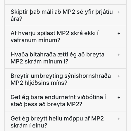
Skiptir það máli að MP2 sé yfir þrjátíu
+
ára?
Af hverju spilast MP2 skrá ekki í
+
vafranum mínum?
Hvaða bitahraða ætti ég að breyta
+
MP2 skrám mínum í?
Breytir umbreyting sýnishornshraða
+
MP2 hljóðsins míns?
Get ég bara endurnefnt viðbótina í
+
stað þess að breyta MP2?
Get ég breytt heilu möppu af MP2
+
skrám í einu?