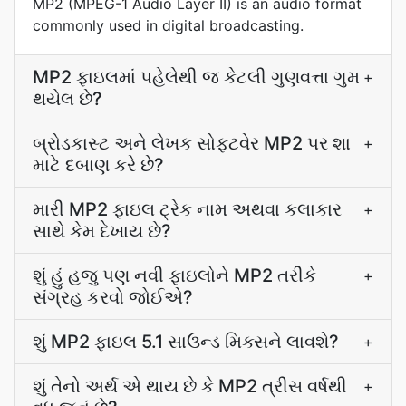
MP2 (MPEG-1 Audio Layer II) is an audio format
commonly used in digital broadcasting.
MP2 ફાઇલમાં પહેલેથી જ કેટલી ગુણવત્તા ગુમ
+
થયેલ છે?
બ્રોડકાસ્ટ અને લેખક સોફ્ટવેર MP2 પર શા
+
માટે દબાણ કરે છે?
મારી MP2 ફાઇલ ટ્રેક નામ અથવા કલાકાર
+
સાથે કેમ દેખાય છે?
શું હું હજુ પણ નવી ફાઇલોને MP2 તરીકે
+
સંગ્રહ કરવો જોઈએ?
શું MP2 ફાઇલ 5.1 સાઉન્ડ મિક્સને લાવશે?
+
શું તેનો અર્થ એ થાય છે કે MP2 ત્રીસ વર્ષથી
+