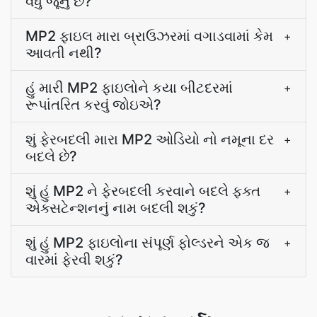
વધુ જૂનું છે?
MP2 ફાઇલ મારા બ્રાઉઝરમાં વગાડવામાં કેમ
+
આવતી નથી?
હું મારી MP2 ફાઇલોને કયા બીટદરમાં
+
રૂપાંતરિત કરવું જોઇએ?
શું ફેરબદલી મારા MP2 ઓડિયો નો નમૂના દર
+
બદલે છે?
શું હું MP2 ને ફેરબદલી કરવાને બદલે ફક્ત
+
એક્સટેન્શનનું નામ બદલી શકું?
શું હું MP2 ફાઇલોના સંપૂર્ણ ફોલ્ડરને એક જ
+
વારમાં ફેરવી શકું?