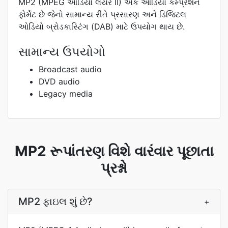
MP2 (MPEG ઓડિયો લેયર II) એક ઓડિયો કમ્પ્રેશન
ફોર્મેટ છે જેનો સામાન્ય રીતે પ્રસારણ અને ડિજિટલ
ઓડિયો બ્રોડકાસ્ટિંગ (DAB) માટે ઉપયોગ થાય છે.
સામાન્ય ઉપયોગો
Broadcast audio
DVD audio
Legacy media
MP2 રૂપાંતરણ વિશે વારંવાર પૂછાતા
પ્રશ્નો
MP2 ફાઇલ શું છે?
+