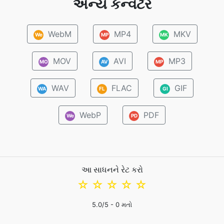
અન્ય કન્વર્ટર
WebM
MP4
MKV
We
MP
MK
MOV
AVI
MP3
MO
AV
MP
WAV
FLAC
GIF
WA
FL
GI
WebP
PDF
We
PD
આ સાધનને રેટ કરો
☆
☆
☆
☆
☆
5.0
/5 -
0
મતો