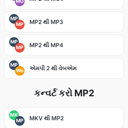
MO
MP
MP2 થી MP3
MP
MP
MP2 થી MP4
MP
MP
એમપી 2 થી વેબએમ
We
કન્વર્ટ કરો MP2
MK
MKV થી MP2
MP