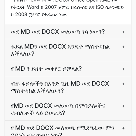
የቅርጸት Word ከ 2007 ጀምሮ በራስ-ሰር እና ISO ስታንዳርድ
ከ 2008 ጀምሮ የተፈጠረ ነው.
ወደ MD ወደ DOCX መለወጫ ነጻ ነውን?
+
ፋይል MDን ወደ DOCX እንዴት ማስተካከል
+
እችላለሁ?
የ MD ን ይዘት መቀየር ይቻላል?
+
ብዙ ፋይሎችን በአንድ ጊዜ MD ወደ DOCX
+
ማስተካከል እችላለሁን?
የMD ወደ DOCX መለወጫ በሞባይሎችና
+
ቴብሌቶች ላይ ይሠራል?
የ MD ወደ DOCX መለወጫ የሚደግፈው ምን
+
ዓይነት ብራውዘር ነው?