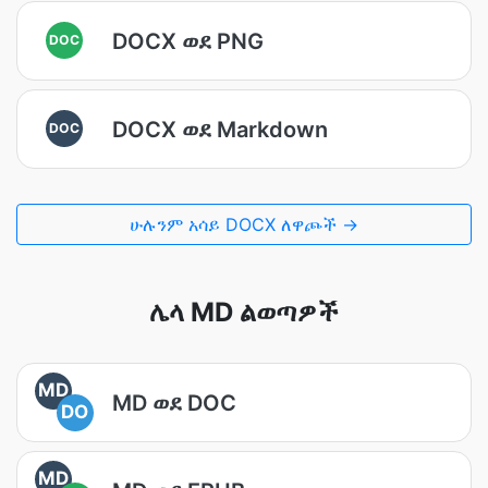
DOCX ወደ PNG
DOC
DOCX ወደ Markdown
DOC
ሁሉንም አሳይ DOCX ለዋጮች →
ሌላ MD ልወጣዎች
MD
MD ወደ DOC
DO
MD