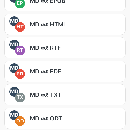
MD ወደ EPUB
EP
MD
MD ወደ HTML
HT
MD
MD ወደ RTF
RT
MD
MD ወደ PDF
PD
MD
MD ወደ TXT
TX
MD
MD ወደ ODT
OD