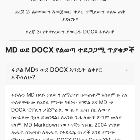
ደረጃ 2: ልወጣውን ለመጀመር 'ቀይር' የሚለውን ቁልፍ ጠቅ
ያድርጉ።
ደረጃ 3፡ የተቀየረውን ያውርዱ DOCX ፋይሎች
MD ወደ DOCX የልወጣ ተደጋጋሚ ጥያቄዎች
ፋይል MDን ወደ DOCX እንዴት ልቀየር
+
እችላለሁ?
ፋይሉን MD በላይ ያለውን አማራጭ በመጠቀም አስቀምጡ እና
ተለዋዋጭው የኃይል ምንጭ ዓይነት ያገኛል እና MD →
DOCX ፒፕሊን ይጀምራል. ውጤቱ በራስ-ሰር ለውጥ
ከተፈጸመ በኋላ ይወርዳል፤ ለአንድ ጊዜ ለውጥ ምንም መለያ
የለም. MD Markdown ነው፣ የጆን ግሩበር 2004 የግልጽ
ጽሑፍ ሰንታክስ ለጽሑፍ የተደራጁ ሰነዶች እንደ ምንጭ
ማንበብ የሚቀሩ ናቸው. DOCX Office Open XML ነው,