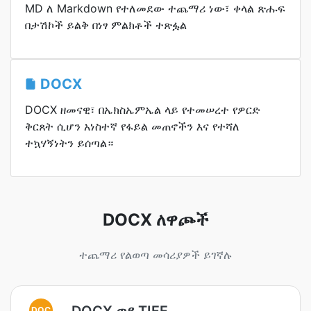
MD ለ Markdown የተለመደው ተጨማሪ ነው፣ ቀላል ጽሑፍ
በታሽኮች ይልቅ በነፃ ምልክቶች ተጽፏል
DOCX
DOCX ዘመናዊ፣ በኤክስኤምኤል ላይ የተመሠረተ የዎርድ
ቅርጸት ሲሆን አነስተኛ የፋይል መጠኖችን እና የተሻለ
ተኳሃኝነትን ይሰጣል።
DOCX ለዋጮች
ተጨማሪ የልወጣ መሳሪያዎች ይገኛሉ
DOCX ወደ TIFF
DOC