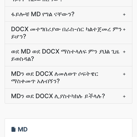
ፋይሎቼ MD የግል ናቸውን?
+
DOCX መተግበሪያው በራስ-ሰር ካልተጀመረ ምን
+
ይሆን?
ወደ MD ወደ DOCX ማስተላለፍ ምን ያህል ጊዜ
+
ይወስዳል?
MDን ወደ DOCX ለመለወጥ ሶፍትዌር
+
ማስቀመጥ አለብኝን?
MDን ወደ DOCX ሊያስተካክሉ ይችላሉ?
+
MD