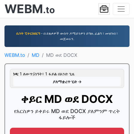
WEBM
.to
ሴንት ፒተርስበርግ
- በ ደቂቃዎች ውስጥ ዶሜይንዎን ይግዙ. ፈልግ ፣ መዝገብ ፣
መጀመሩን.
WEBM.to
MD
MD ወደ DOCX
ነጻ:
1 ለውጥ/ሰዓት፣ 1 ፋይል በአንድ ጊዜ
ያለማቋረጥ ሂድ →
ቀይር MD ወደ DOCX
የእርስዎን ይቀይሩ MD ወደ DOCX ያለምንም ጥረት
ፋይሎች