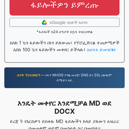
ፋይሎችዎን ይምረጡ
ከGoogle ዲስኮች አስገባ
*ፋይሎች ከ24 ሰዓታት በኋላ ተሰርዘዋል
እስከ 1 ጊባ ፋይሎችን በነፃ ይለውጡ፣ የፕሮፌሽናል ተጠቃሚዎች
እስከ 100 ጊባ ፋይሎችን መቀየር ይችላሉ፤
አሁኑኑ ይመዝገቡ
ሴንት ፒተርስበርግ
— ነጻ የ WHOIS የግል መረጃ፣ DNS እና SSL በሁሉም
ዶሜይን ላይ.
እንዴት መቀየር እንደሚቻል MD ወደ
DOCX
ደረጃ 1፡ የእርስዎን ይስቀሉ MD ፋይሎችን ከላይ ያለውን አዝራር
በመጠቀም ወይም በመጎተት እና በመጣል።