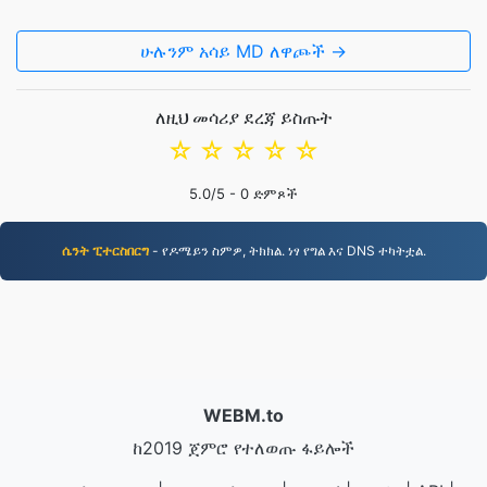
ሁሉንም አሳይ MD ለዋጮች →
ለዚህ መሳሪያ ደረጃ ይስጡት
☆
☆
☆
☆
☆
5.0
/5 -
0
ድምጾች
ሴንት ፒተርስበርግ
- የዶሜይን ስምዎ, ትክክል. ነፃ የግል እና DNS ተካትቷል.
WEBM.to
ከ2019 ጀምሮ የተለወጡ ፋይሎች