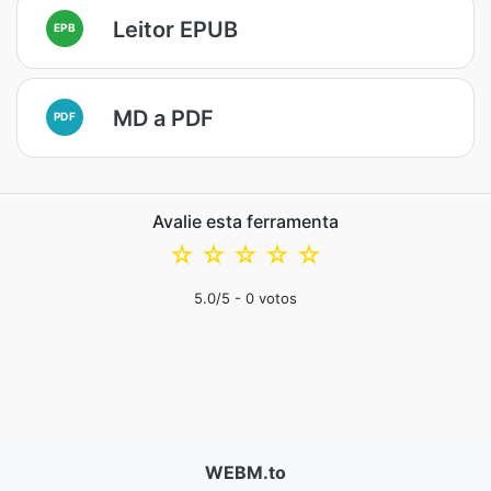
Leitor EPUB
EPB
MD a PDF
PDF
Avalie esta ferramenta
☆
☆
☆
☆
☆
5.0
/5 -
0
votos
WEBM.to