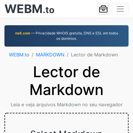
WEBM
.to
ns6.com
— Privacidade WHOIS gratuita, DNS e SSL em todos
os domínios.
WEBM.to
MARKDOWN
Lector de Markdown
Lector de
Markdown
Leia e veja arquivos Markdown no seu navegador