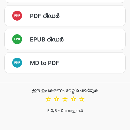
PDF റീഡർ
PDF
EPUB റീഡര്‍
EPB
MD to PDF
PDF
ഈ ഉപകരണം റേറ്റ് ചെയ്യുക
☆
☆
☆
☆
☆
5.0
/5 -
0
വോട്ടുകൾ