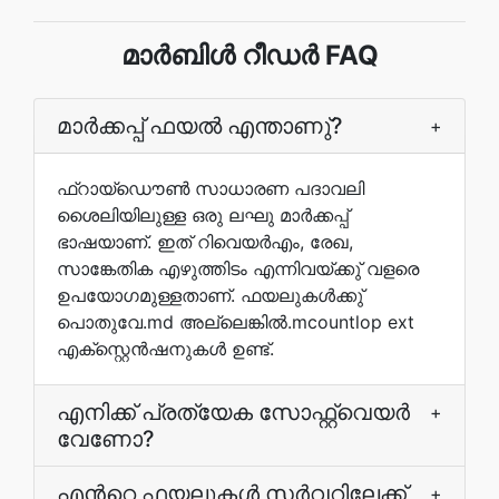
മാര്‍ബിള്‍ റീഡര്‍ FAQ
മാര്‍ക്കപ്പ് ഫയല്‍ എന്താണു്?
+
ഫ്റായ്‌ഡൌണ്‍ സാധാരണ പദാവലി
ശൈലിയിലുള്ള ഒരു ലഘു മാര്‍ക്കപ്പ്
ഭാഷയാണ്. ഇത് റിവെയര്‍എം‌, രേഖ,
സാങ്കേതിക എഴുത്തിടം എന്നിവയ്ക്കു് വളരെ
ഉപയോഗമുള്ളതാണ്. ഫയലുകള്‍ക്കു്
പൊതുവേ.md അല്ലെങ്കില്‍.mcountlop ext
എക്സ്റ്റെന്‍ഷനുകള്‍ ഉണ്ട്.
എനിക്ക് പ്രത്യേക സോഫ്റ്റ്‌വെയര്‍
+
വേണോ?
എന്‍റെ ഫയലുകള്‍ സര്‍വറിലേക്ക്
+