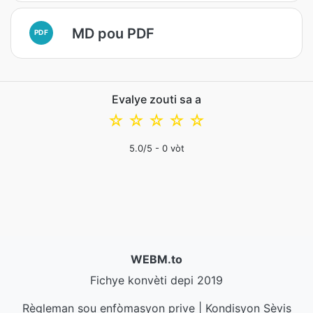
MD pou PDF
PDF
Evalye zouti sa a
☆
☆
☆
☆
☆
5.0
/5 -
0
vòt
WEBM.to
Fichye konvèti depi 2019
Règleman sou enfòmasyon prive
|
Kondisyon Sèvis