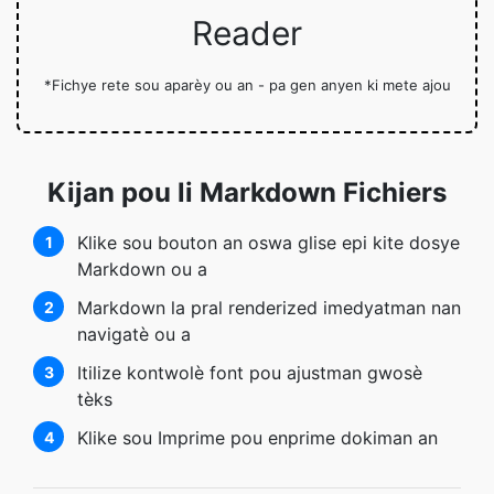
Reader
*Fichye rete sou aparèy ou an - pa gen anyen ki mete ajou
Kijan pou li Markdown Fichiers
Klike sou bouton an oswa glise epi kite dosye
1
Markdown ou a
Markdown la pral renderized imedyatman nan
2
navigatè ou a
Itilize kontwolè font pou ajustman gwosè
3
tèks
Klike sou Imprime pou enprime dokiman an
4