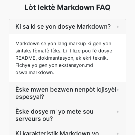
Lòt lektè Markdown FAQ
Ki sa ki se yon dosye Markdown?
+
Markdown se yon lang markup ki gen yon
sintaks fòmatè tèks. Li itilize pou fè dosye
README, dokimantasyon, ak ekri teknik.
Fichye yo gen yon ekstansyon.md
oswa.markdown.
Èske mwen bezwen nenpòt lojisyèl
+
espesyal?
Èske dosye m' yo mete sou
+
serveurs ou?
Ki karakteristik Markdown yo
+