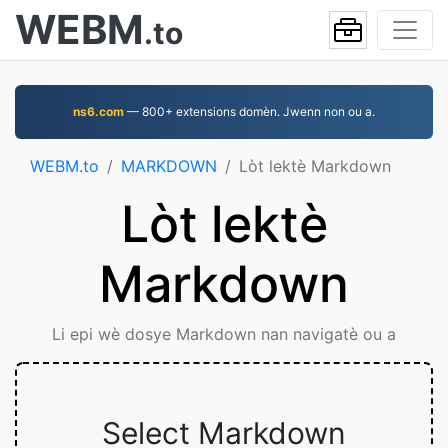
WEBM
.to
ns6.com
— 800+ extensions domèn. Jwenn non ou a.
WEBM.to
MARKDOWN
Lòt lektè Markdown
Lòt lektè
Markdown
Li epi wè dosye Markdown nan navigatè ou a
Select Markdown