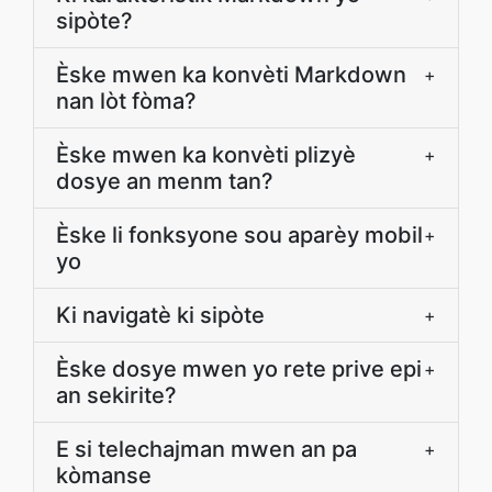
sipòte?
Èske mwen ka konvèti Markdown
+
nan lòt fòma?
Èske mwen ka konvèti plizyè
+
dosye an menm tan?
Èske li fonksyone sou aparèy mobil
+
yo
Ki navigatè ki sipòte
+
Èske dosye mwen yo rete prive epi
+
an sekirite?
E si telechajman mwen an pa
+
kòmanse