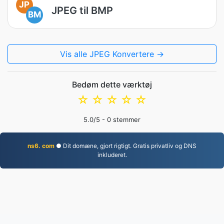
JP
JPEG til BMP
BM
Vis alle JPEG Konvertere →
Bedøm dette værktøj
☆
☆
☆
☆
☆
5.0
/5 -
0
stemmer
ns6. com
● Dit domæne, gjort rigtigt. Gratis privatliv og DNS
inkluderet.