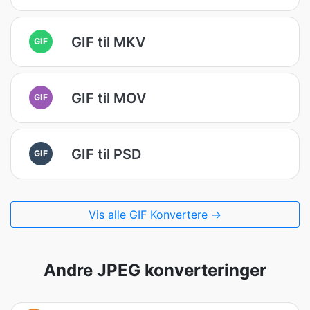
GIF til MKV
GIF
GIF til MOV
GIF
GIF til PSD
GIF
Vis alle GIF Konvertere →
Andre JPEG konverteringer