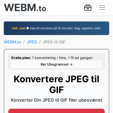
WEBM
.to
ns6. com
● Køb dit domæne på få minutter. Søg, registrer, start.
WEBM.to
JPEG
JPEG til GIF
Gratis plan:
1 konvertering / time, 1 fil ad gangen
Kør Ubegrænset →
Konvertere JPEG til
GIF
Konverter Din JPEG til GIF filer ubesværet