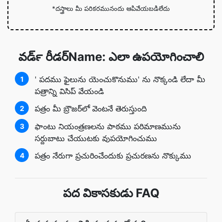
*దస్త్రాలు మీ పరికరమునందు ఆపివేయబడిలేదు
వర్‍డ్ రీడర్Name: ఎలా ఉపయోగించాలి
' పదము ఫైలును యెంచుకొనుము' ను నొక్కండి లేదా మీ
1
పత్రాన్ని విసిప్ వేయండి
పత్రం మీ బ్రౌజర్‌లో వెంటనే తెరుస్తుంది
2
ఫాంటు నియంత్రణలను పాఠము పరిమాణమును
3
సర్దుబాటు చేయుటకు వుపయోగించుము
పత్రం నేరుగా ప్రచురించేందుకు ప్రచురణను నొక్కుము
4
పద వికాసకుడు FAQ