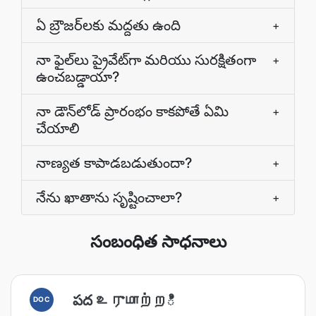
ఏ బ్రౌజర్‌లకు మద్దతు ఉంది
+
నా ఫైల్‌లు ప్రైవేట్‌గా మరియు సురక్షితంగా
+
ఉంచబడ్డాయా?
నా డౌన్‌లోడ్ ప్రారంభం కాకపోతే ఏమి
+
చేయాలి
నాణ్యత కాపాడబడుతుందా?
+
నేను ఖాతాను సృష్టించాలా?
+
సంబంధిత సాధనాలు
పద உருமாற்றి
DOC