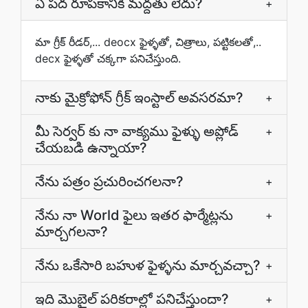
ఏ పద రూపకానికి మద్దతు లేదు?
+
మా గ్రీక్‌ రీడర్‌,... deocx ఫైళ్ళతో, చిత్రాలు, పట్టికలతో,..
decx ఫైళ్ళతో చక్కగా పనిచేస్తుంది.
నాకు మైక్రోఫోన్ గ్రీక్ ఇంస్టాల్ అవసరమా?
+
మీ సెర్వర్ కు నా వాక్యము ఫైళ్ళు అప్లోడ్
+
చేయబడి ఉన్నాయా?
నేను పత్రం ప్రచురించగలనా?
+
నేను నా World ఫైలు ఇతర ఫార్మేట్లను
+
మార్చగలనా?
నేను ఒకేసారి బహుళ ఫైళ్ళను మార్చవచ్చా?
+
ఇది మొబైల్ పరికరాల్లో పనిచేస్తుందా?
+