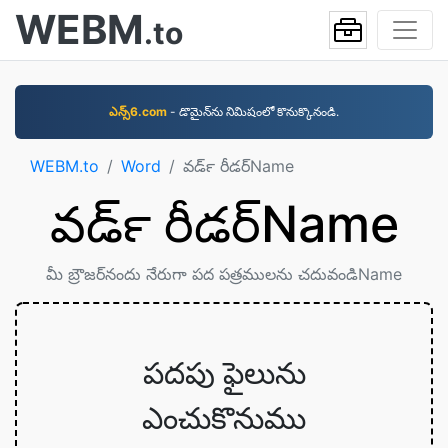
WEBM
.to
ఎన్స్6.com
- డొమైన్‌ను నిమిషంలో కొనుక్కొనండి.
WEBM.to
Word
వర్‍డ్ రీడర్Name
వర్‍డ్ రీడర్Name
మీ బ్రౌజర్‌నందు నేరుగా పద పత్రములను చదువండిName
పదపు ఫైలును
ఎంచుకొనుము