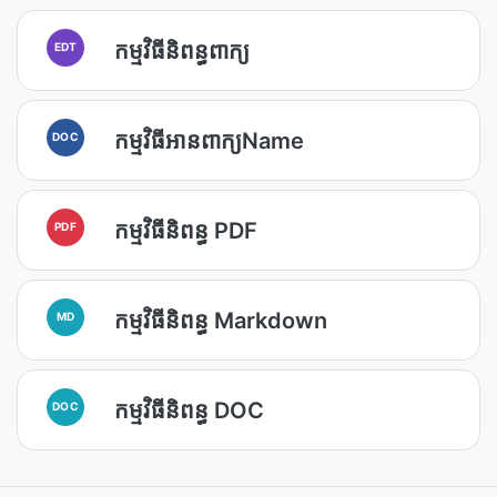
កម្មវិធីនិពន្ធពាក្យ
EDT
កម្មវិធី​អាន​ពាក្យName
DOC
កម្មវិធីនិពន្ធ PDF
PDF
កម្មវិធី​និពន្ធ Markdown
MD
កម្មវិធី​និពន្ធ DOC
DOC