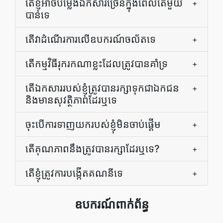
តើខ្ញុំអាចបម្លែងឯកសារច្រើនក្នុងពេលតែមួយ
+
បានទេ
តើវាដំណើរការលើឧបករណ៍ចល័តទេ
+
តើកម្មវិធីរុករកណាខ្លះដែលត្រូវបានគាំទ្រ
+
តើឯកសាររបស់ខ្ញុំត្រូវបានរក្សាទុកជាឯកជន
+
និងមានសុវត្ថិភាពដែរឬទេ
ចុះបើការទាញយករបស់ខ្ញុំមិនចាប់ផ្តើម
+
តើគុណភាពនឹងត្រូវបានរក្សាដែរឬទេ?
+
តើខ្ញុំត្រូវការបង្កើតគណនីទេ
+
ឧបករណ៍ពាក់ព័ន្ធ