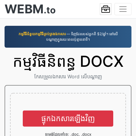
WEBM
.to
កម្មវិធី​ជំនួយ​កម្មវិធី​គ្រប់គ្រង​ឯកសារ
— ទិញដែនរបស់អ្នកពី $2/ឆ្នាំ។ នៅលើ
បណ្តាញក្នុងរយៈពេលប៉ុន្មាននាទី។
កម្មវិធី​និពន្ធ DOCX
កែសម្រួល​ឯកសារ Word លើ​បណ្ដាញ
ផ្ទុក​ឯកសារ​ឡើង​វិញ
ទម្រង់ដែលគាំទ្រ: .doc, .docx