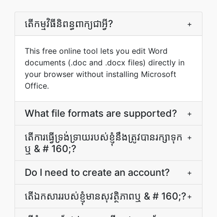
តើ​កម្មវិធី​និពន្ធ​ពាក្យ​ជា​អ្វី?
+
This free online tool lets you edit Word
documents (.doc and .docx files) directly in
your browser without installing Microsoft
Office.
What file formats are supported?
+
តើ​ការ​ធ្វើ​ទ្រង់ទ្រាយ​របស់​ខ្ញុំ​នឹង​ត្រូវ​បាន​រក្សា​ទុក​
+
ឬ & # 160;?
Do I need to create an account?
+
តើ​ឯកសារ​របស់​ខ្ញុំ​មាន​សុវត្ថិភាព​ឬ & # 160;?
+