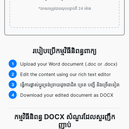
*ឯកសារត្រូវបានលុបបន្ទាប់ពី 24 ម៉ោង
របៀប​ប្រើ​កម្មវិធី​និពន្ធ​ពាក្យ
Upload your Word document (.doc or .docx)
1
Edit the content using our rich text editor
2
ធ្វើ​ការ​ផ្លាស់ប្ដូរ​ទ្រង់ទ្រាយ​ដូចជា​ដិត ទ្រេត បញ្ជី និង​ច្រើន​ទៀត
3
Download your edited document as DOCX
4
កម្មវិធី​និពន្ធ DOCX សំណួរដែលសួរញឹក
ញាប់