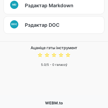
Рэдактар Markdown
MD
Рэдактар DOC
DOC
Ацаніце гэты інструмент
☆
☆
☆
☆
☆
5.0
/5 -
0
галасоў
WEBM.to