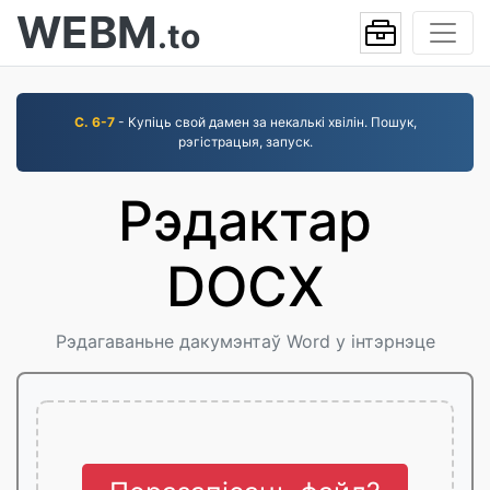
WEBM
.to
С. 6-7
- Купіць свой дамен за некалькі хвілін. Пошук,
рэгістрацыя, запуск.
Рэдактар
DOCX
Рэдагаваньне дакумэнтаў Word у інтэрнэце