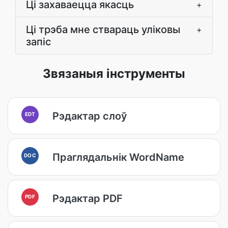
Ці захаваецца якасць
+
Ці трэба мне ствараць уліковы
+
запіс
Звязаныя інструменты
Рэдактар слоў
EDT
Праглядальнік WordName
DOC
Рэдактар PDF
PDF