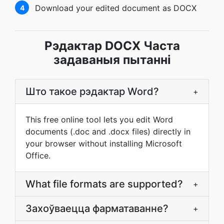
Download your edited document as DOCX
4
Рэдактар DOCX Часта
задаваныя пытанні
Што такое рэдактар Word?
+
This free online tool lets you edit Word
documents (.doc and .docx files) directly in
your browser without installing Microsoft
Office.
What file formats are supported?
+
Захоўваецца фарматаванне?
+