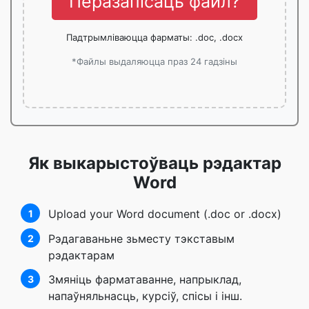
Перазапісаць файл?
Падтрымліваюцца фарматы: .doc, .docx
*Файлы выдаляюцца праз 24 гадзіны
Як выкарыстоўваць рэдактар
Word
Upload your Word document (.doc or .docx)
1
Рэдагаваньне зьместу тэкставым
2
рэдактарам
Змяніць фарматаванне, напрыклад,
3
напаўняльнасць, курсіў, спісы і інш.