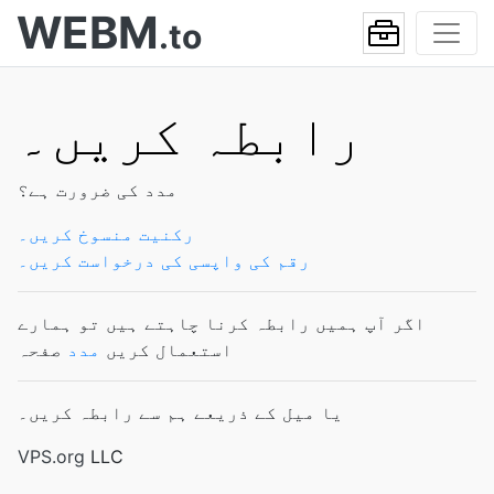
WEBM
.to
رابطہ کریں۔
مدد کی ضرورت ہے؟
رکنیت منسوخ کریں۔
رقم کی واپسی کی درخواست کریں۔
اگر آپ ہمیں رابطہ کرنا چاہتے ہیں تو ہمارے
استعمال کریں
مدد
صفحہ
یا میل کے ذریعے ہم سے رابطہ کریں۔
VPS.org
LLC