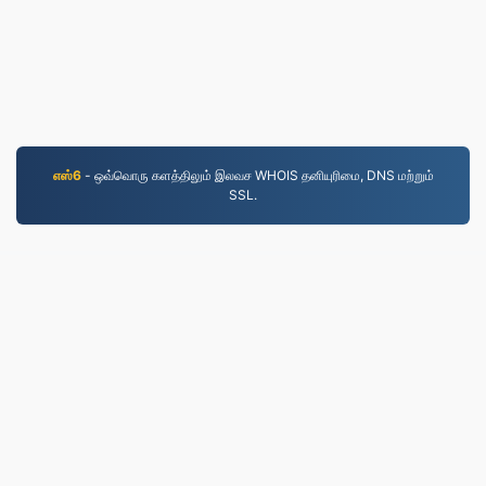
எஸ்6
- ஒவ்வொரு களத்திலும் இலவச WHOIS தனியுரிமை, DNS மற்றும்
SSL.
WEBM.to
2019 முதல் மாற்றப்பட்ட கோப்புகள்
தனியுரிமைக் கொள்கை
|
சேவை விதிமுறைகள்
|
எங்களைப்
பற்றி
|
எங்களை தொடர்பு கொள்ள
|
API
|
மாதிரிகள்
|
பயன்பாட்டை நிறுவுக
© 2026 WEBM.to
|
VPS.org
LLC | உருவாக்கியவர்
nadermx