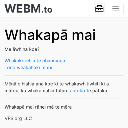
WEBM
.to
Whakapā mai
Me āwhina koe?
Whakakorehia te ohaurunga
Tono whakahoki moni
Mēnā e hiahia ana koe ki te whakawhitiwhiti ki a
mātou, ka whakamahia tātau
tautoko
te pātaka
Whakapā mai rānei mā te mēra
VPS.org
LLC