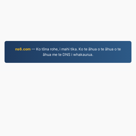
ns6.com
— Ko tōna rohe, i mahi tika. Ko te āhua o te āhua o te
āhua me te DNS i whakaurua.
WEBM.to
Ngā kōnae i tahurihia mai i te tau 2019
Kaupapahere Tūmataiti
|
Ngā Ture Ratonga
|
Mō
mātou
|
Whakapā mai
|
API
|
Tauira
|
Ka whakatū i te
taupānga
© 2026 WEBM.to
|
VPS.org
LLC | I hangaia e
nadermx