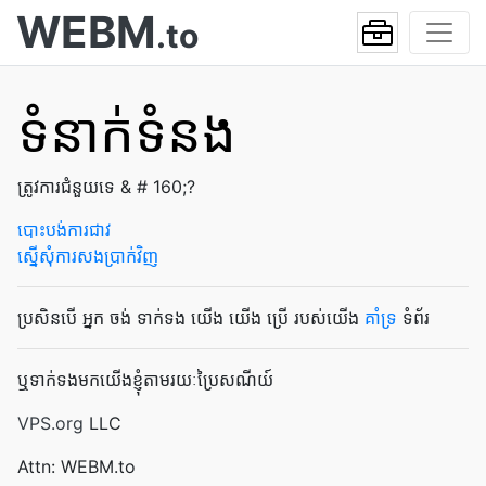
WEBM
.to
ទំនាក់ទំនង
ត្រូវការ​ជំនួយ​ទេ & # 160;?
បោះបង់ការជាវ
ស្នើសុំការសងប្រាក់វិញ
ប្រសិនបើ អ្នក ចង់ ទាក់ទង យើង យើង ប្រើ របស់យើង
គាំទ្រ
ទំព័រ
ឬទាក់ទងមកយើងខ្ញុំតាមរយៈប្រៃសណីយ៍
VPS.org
LLC
Attn: WEBM.to