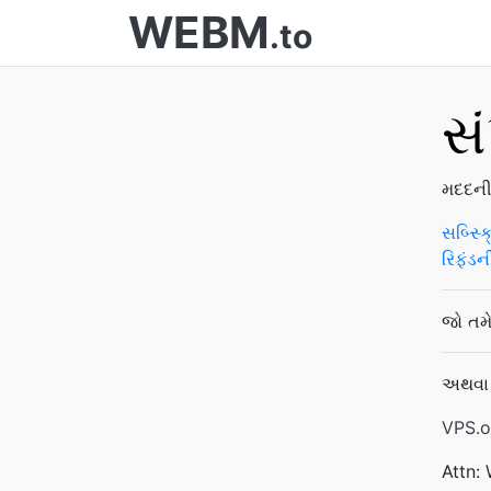
WEBM
.to
સં
મદદની
સબ્સ્ક
રિફંડન
જો તમ
અથવા મ
VPS.o
Attn: