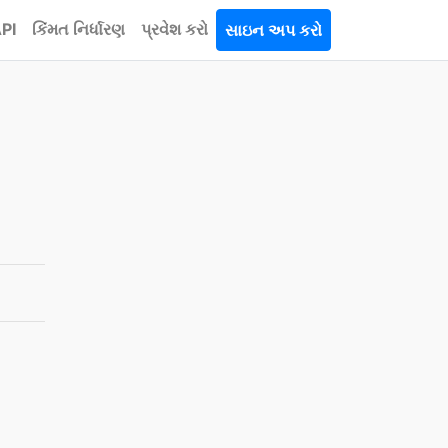
PI
કિંમત નિર્ધારણ
પ્રવેશ કરો
સાઇન અપ કરો