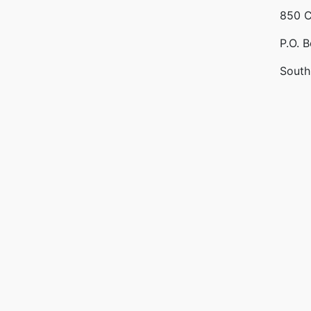
850 C
P.O. 
South