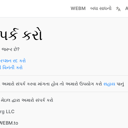
WEBM
બધા સાધનો
A
પર્ક કરો
 જરૂર છે?
્રિપ્શન રદ કરો
ી વિનંતી કરો
ે અમારો સંપર્ક કરવા માંગતા હોવ તો અમારો ઉપયોગ કરો
સહાય
પાનું
ેઇલ દ્વારા અમારો સંપર્ક કરો
rg
LLC
 WEBM.to